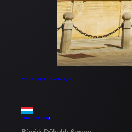
Bu fotoğrafı lisanslayın
Lüksemburg
›
Büyük Dükalık Sarayı