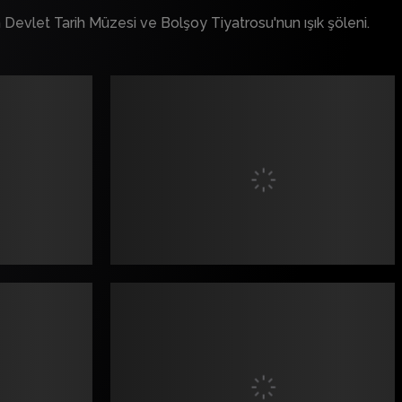
evlet Tarih Müzesi ve Bolşoy Tiyatrosu'nun ışık şöleni.