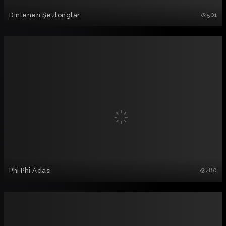
Dinlenen Şezlonglar
501
Phi Phi Adası
480