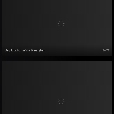
Big Buddha'da Keşişler
477