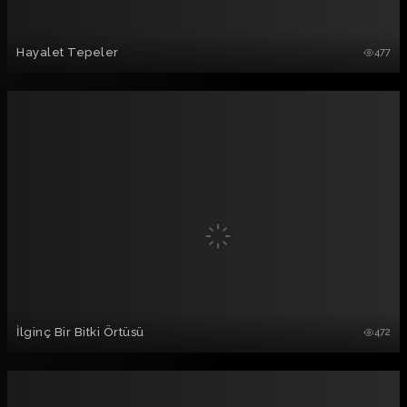
Hayalet Tepeler
477
İlginç Bir Bitki Örtüsü
472