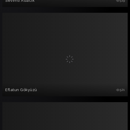
Sevimli Adacık
519
Eflatun Gökyüzü
521