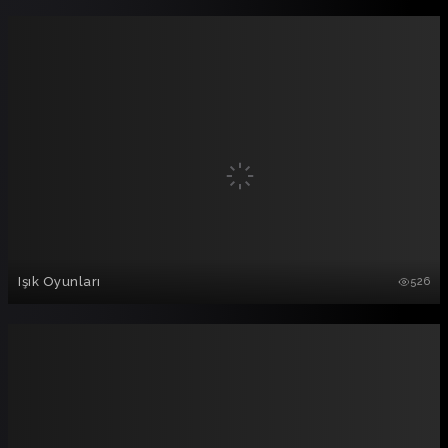
Işık Oyunları
526