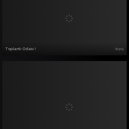
Toplantı Odası !
515