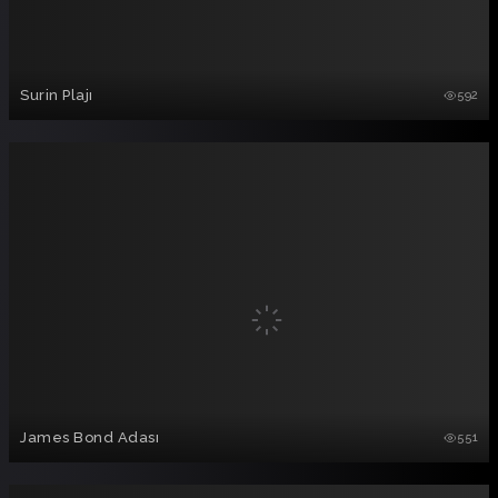
Surin Plajı
592
James Bond Adası
551