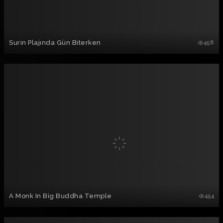
Surin Plajında Gün Biterken
458
A Monk In Big Buddha Temple
454