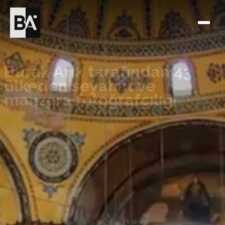
Burak Arık tarafından 43
ülkeden seyahat ve
manzara fotoğrafçılığı