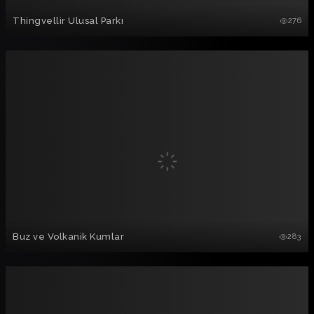
Thingvellir Ulusal Parkı
276
Buz ve Volkanik Kumlar
283