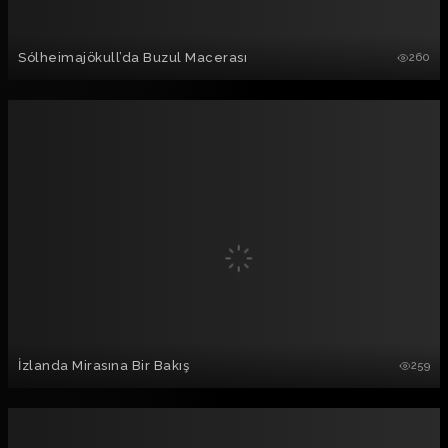
Sólheimajökull’da Buzul Macerası
260
İzlanda Mirasına Bir Bakış
259