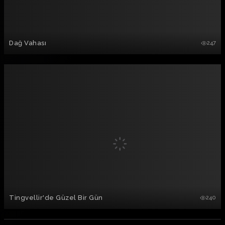
Dağ Vahası
247
Tingvellir'de Güzel Bir Gün
240