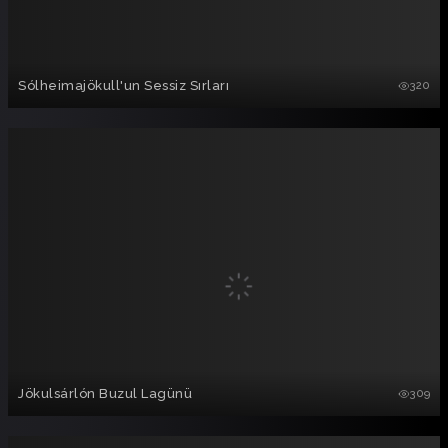
Sólheimajökull'un Sessiz Sırları
320
Jökulsárlón Buzul Lagünü
309