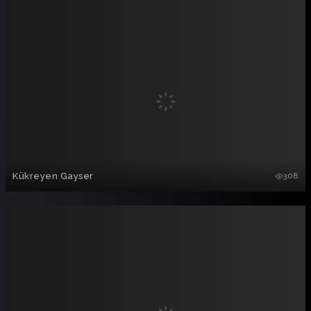
Kükreyen Gayser
308