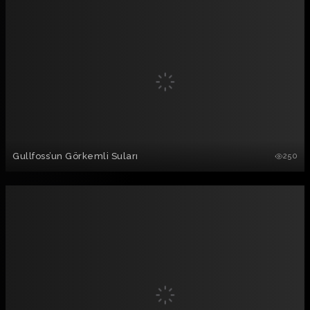
Gullfoss’un Görkemli Suları
250