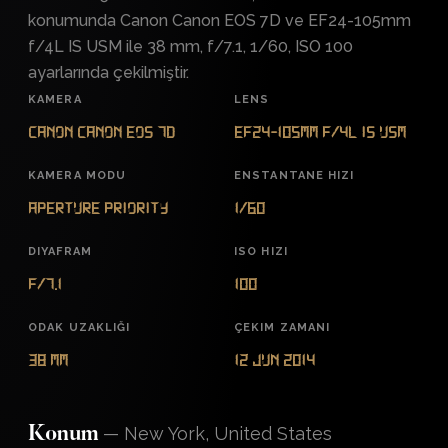
konumunda Canon Canon EOS 7D ve EF24-105mm
f/4L IS USM ile 38 mm, f/7.1, 1/60, ISO 100
ayarlarında çekilmiştir.
KAMERA
LENS
Canon Canon EOS 7D
EF24-105mm f/4L IS USM
KAMERA MODU
ENSTANTANE HIZI
Aperture Priority
1/60
DIYAFRAM
ISO HIZI
f/7.1
100
ODAK UZAKLIĞI
ÇEKIM ZAMANI
38 mm
12 Jun 2014
—
New York, United States
Konum