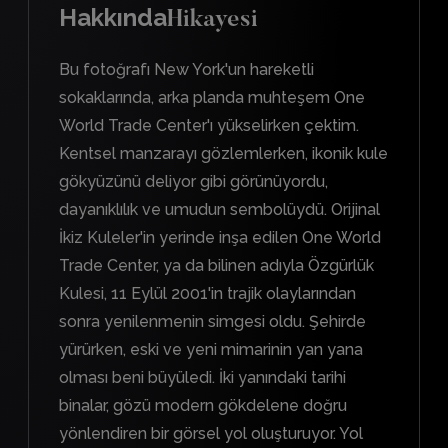
Hakkında
Hikayesi
Bu fotoğrafı New York'un hareketli
sokaklarında, arka planda muhteşem One
World Trade Center'ı yükselirken çektim.
Kentsel manzarayı gözlemlerken, ikonik kule
gökyüzünü deliyor gibi görünüyordu,
dayanıklılık ve umudun sembolüydü. Orijinal
İkiz Kuleler'in yerinde inşa edilen One World
Trade Center, ya da bilinen adıyla Özgürlük
Kulesi, 11 Eylül 2001'in trajik olaylarından
sonra yenilenmenin simgesi oldu. Şehirde
yürürken, eski ve yeni mimarinin yan yana
olması beni büyüledi. İki yanındaki tarihi
binalar, gözü modern gökdelene doğru
yönlendiren bir görsel yol oluşturuyor. Yol