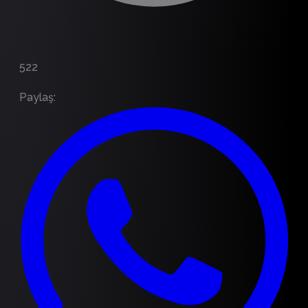
522
Paylaş
: