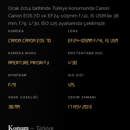
Ocak 2014 tarihinde Türkiye konumunda Canon
Canon EOS 7D ve EF24-105mm f/4L IS USM ile 38
mm, f/9, 1/30, ISO 125 ayarlarında çekilmiştir.
KAMERA
LENS
Canon Canon EOS 7D
EF24-105mm f/4L IS USM
KAMERA MODU
ENSTANTANE HIZI
Aperture Priority
1/30
DIYAFRAM
ISO HIZI
f/9
125
ODAK UZAKLIĞI
ÇEKIM ZAMANI
38 mm
17 Nov 2013
—
Türkiye
Konum