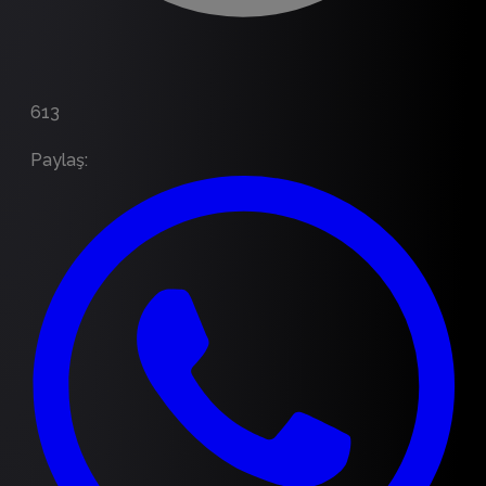
613
Paylaş
: