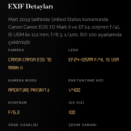
EXIF Detayları
Mart 2019 tarihinde United States konumunda
Canon Canon EOS 7D Mark II ve EF24-105mm f/4L
IS USM ile 112 mm, f/6.3, 1/400, ISO 100 ayarlarında
çekilmiştir.
KAMERA
LENS
Canon Canon EOS 7D
EF24-105mm f/4L IS USM
Mark II
KAMERA MODU
ENSTANTANE HIZI
Aperture Priority
1/400
DIYAFRAM
ISO HIZI
f/6.3
100
ODAK UZAKLIĞI
ÇEKIM ZAMANI