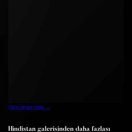
View larger map →
Hindistan galerisinden daha fazlası
Jama