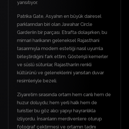
yansıtıyor.
Patrika Gate, Asya’nın en büyük dairesel
parklarından biri olan Jawahar Circle
Garden’ın bir parçası. Etrafta dolaşırken, bu
mimari harikanın geleneksel Rajasthani
tasarımıyla modern estetiği nasıl uyumla
birleştirdiğini fark ettim. Gösterişli kemerler
ve süslü sütunlar, Rajasthan’ın renkli
kültürünü ve geleneklerini yansıtan duvar
resimleriyle bezeli.
Ziyaretim sırasında ortam hem canlı hem de
huzur doluydu; hem yerli halk hem de
turistler bu göz alıcı yapıyı hayranlıkla
izliyordu. İnsanların merdivenlere oturup
fotoğraf çektirmesi ve ortamın tadını