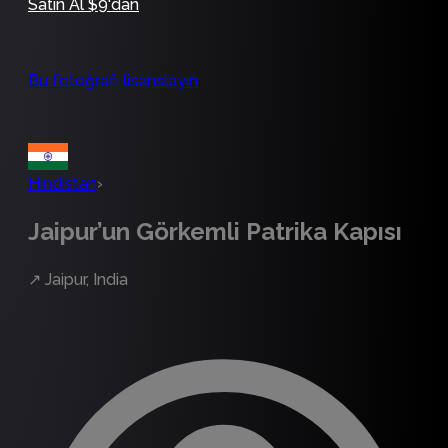
Satın Al $9'dan
Bu fotoğrafı lisanslayın
Hindistan
›
Jaipur’un Görkemli Patrika Kapısı
↗
Jaipur, India