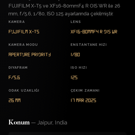
FUJIFILM X-T5 ve XF16-80mmF4 R OIS WR ile 26
mm, f/5.6, 1/80, ISO 125 ayarlarında çekilmiştir.
KAMERA
LENS
FUJIFILM X-T5
XF16-80mmF4 R OIS WR
KAMERA MODU
ENSTANTANE HIZI
Aperture Priority
1/80
DIYAFRAM
ISO HIZI
f/5.6
125
ODAK UZAKLIĞI
ÇEKIM ZAMANI
26 mm
17 Mar 2025
—
Jaipur, India
Konum