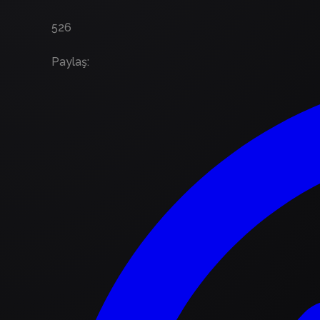
526
Paylaş
: