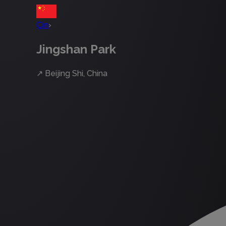
Çin
›
Jingshan Park
↗
Beijing Shi, China