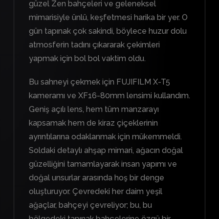
güzel Zen bahçeleri ve geleneksel
mimarisiyle ünlü, keşfetmesi harika bir yer. O
gün tapınak çok sakindi, böylece huzur dolu
atmosferin tadını çıkararak çekimleri
yapmak için bol bol vaktim oldu.
Bu sahneyi çekmek için FUJIFILM X-T5
kameramı ve XF16-80mm lensimi kullandım.
Geniş açılı lens, hem tüm manzarayı
kapsamak hem de kiraz çiçeklerinin
ayrıntılarına odaklanmak için mükemmeldi.
Soldaki detaylı ahşap mimari, ağacın doğal
güzelliğini tamamlayarak insan yapımı ve
doğal unsurlar arasında hoş bir denge
oluşturuyor. Çevredeki her daim yeşil
ağaçlar, bahçeyi çevreliyor; bu, bu
bölgedeki tapınak bahçelerine özgü bir