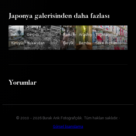
Japonya galerisinden daha fazlası
Gion'da
Shibuya
Nara
Shibuya
Bahar
Geçidi
Parkı'nda
Arashiyama
Tapınağında
Yürüyüşü
Yukarıdan
92
81
Geyik
Bambu Yolu
80
Sake Fıçıları
77
74
Yorumlar
© 2010 - 2026 Burak Arık Fotoğrafçılık. Tüm hakları saklıdır.
·
Görsel lisanslama