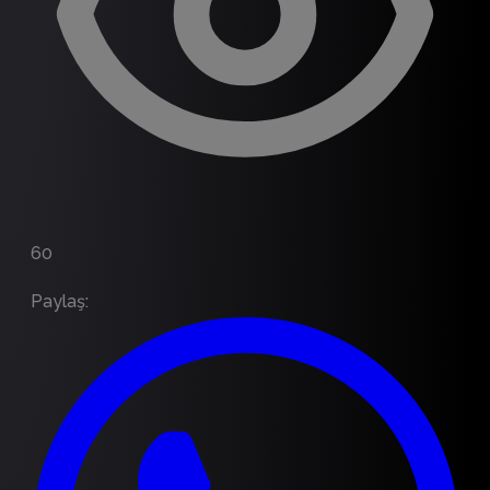
60
Paylaş
: