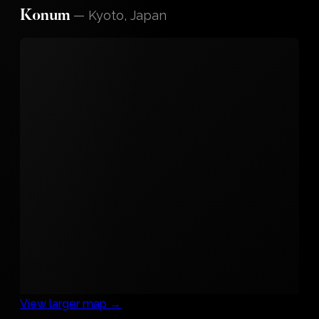
—
Kyoto, Japan
Konum
View larger map →