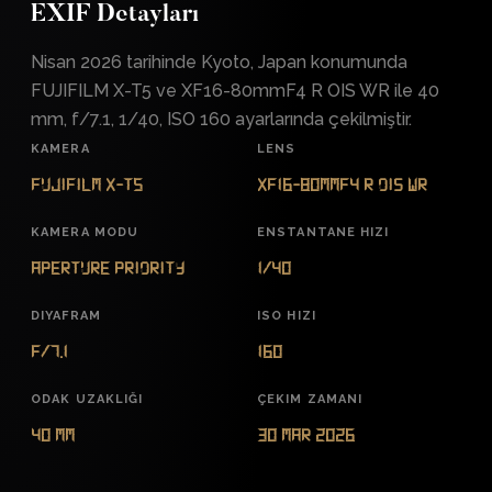
EXIF Detayları
Nisan 2026 tarihinde Kyoto, Japan konumunda
FUJIFILM X-T5 ve XF16-80mmF4 R OIS WR ile 40
mm, f/7.1, 1/40, ISO 160 ayarlarında çekilmiştir.
KAMERA
LENS
FUJIFILM X-T5
XF16-80mmF4 R OIS WR
KAMERA MODU
ENSTANTANE HIZI
Aperture Priority
1/40
DIYAFRAM
ISO HIZI
f/7.1
160
ODAK UZAKLIĞI
ÇEKIM ZAMANI
40 mm
30 Mar 2026