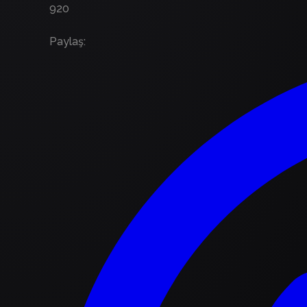
920
Paylaş
: