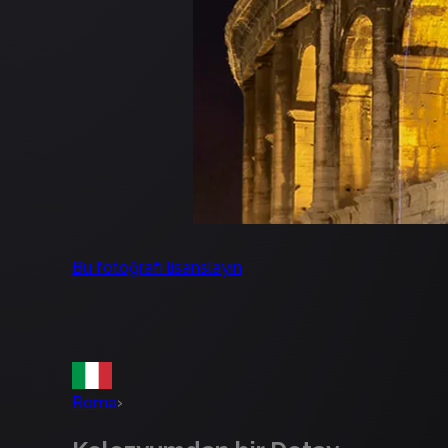
Bu fotoğrafı lisanslayın
Roma
›