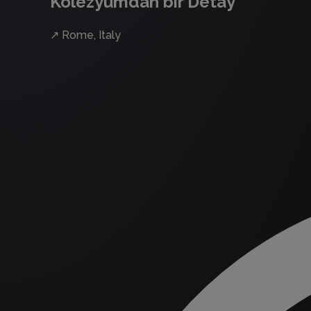
Kolezyumdan bir Detay
↗
Rome, Italy