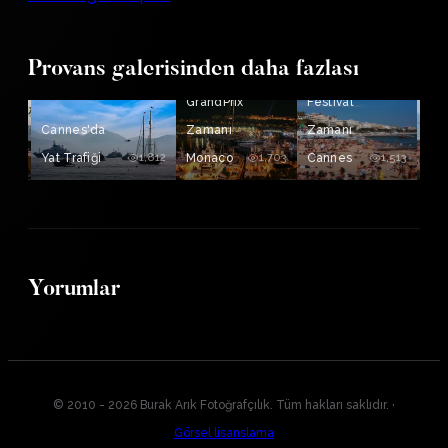
Provans galerisinden daha fazlası
F1
GrandPrix
Festival
Cannes'da
Zamanı
Zamanı
3,130
Yat Trafiği
1,812
Monaco
1,703
Cannes
1,513
St.
Yorumlar
© 2010 - 2026 Burak Arık Fotoğrafçılık. Tüm hakları saklıdır.
·
Görsel lisanslama