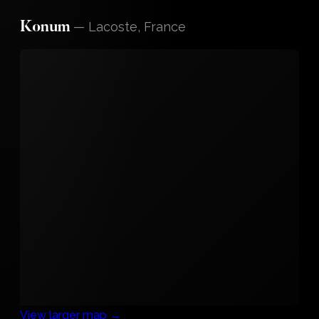
—
Lacoste, France
Konum
View larger map →