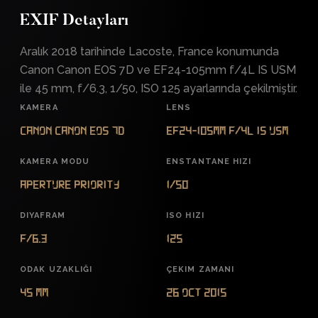
EXIF Detayları
Aralık 2018 tarihinde Lacoste, France konumunda
Canon Canon EOS 7D ve EF24-105mm f/4L IS USM
ile 45 mm, f/6.3, 1/50, ISO 125 ayarlarında çekilmiştir.
KAMERA
LENS
Canon Canon EOS 7D
EF24-105mm f/4L IS USM
KAMERA MODU
ENSTANTANE HIZI
Aperture Priority
1/50
DIYAFRAM
ISO HIZI
f/6.3
125
ODAK UZAKLIĞI
ÇEKIM ZAMANI
45 mm
26 Oct 2015