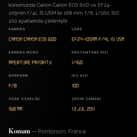
konumunda Canon Canon EOS 60D ve EF24-
105mm f/4L IS USM ile 168 mm, f/8, 1/160, ISO
100 ayarlarında çekilmiştir.
KAMERA
LENS
Canon Canon EOS 60D
EF24-105mm f/4L IS USM
KAMERA MODU
ENSTANTANE HIZI
Aperture Priority
1/160
DIYAFRAM
ISO HIZI
f/8
100
ODAK UZAKLIĞI
ÇEKIM ZAMANI
168 mm
13 Jul 2011
—
Pontorson, France
Konum