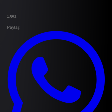
1,552
Paylaş
: