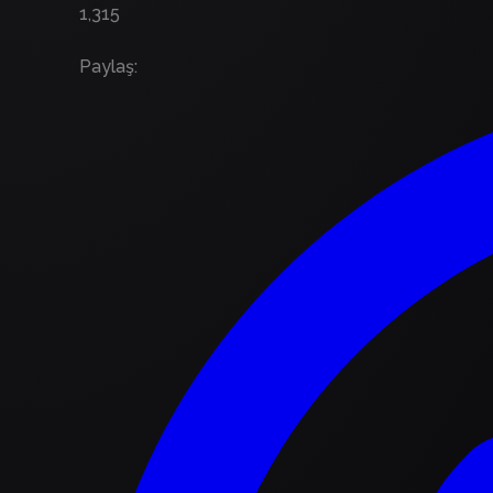
1,315
Paylaş
: