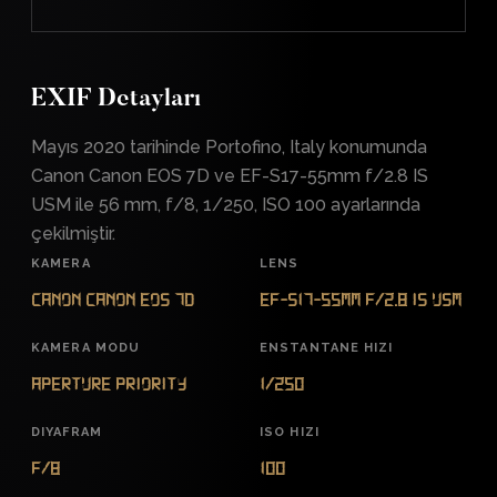
EXIF Detayları
Mayıs 2020 tarihinde Portofino, Italy konumunda
Canon Canon EOS 7D ve EF-S17-55mm f/2.8 IS
USM ile 56 mm, f/8, 1/250, ISO 100 ayarlarında
çekilmiştir.
KAMERA
LENS
Canon Canon EOS 7D
EF-S17-55mm f/2.8 IS USM
KAMERA MODU
ENSTANTANE HIZI
Aperture Priority
1/250
DIYAFRAM
ISO HIZI
f/8
100