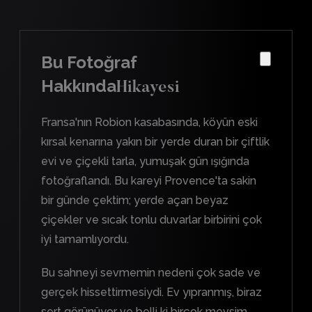
Bu Fotoğraf
Hakkında
Hikayesi
Fransa'nın Robion kasabasında, köyün eski
kırsal kenarına yakın bir yerde duran bir çiftlik
evi ve çiçekli tarla, yumuşak gün ışığında
fotoğraflandı. Bu kareyi Provence'ta sakin
bir günde çektim; yerde açan beyaz
çiçekler ve sıcak tonlu duvarlar birbirini çok
iyi tamamlıyordu.
Bu sahneyi sevmemin nedeni çok sade ve
gerçek hissettirmesiydi. Ev yıpranmış, biraz
sert görünüyor ve belli ki birçok mevsim