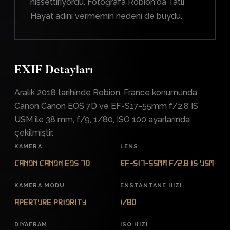
hissettiriyordu. Fotoğrafa Robion'da Tatlı
Hayat adını vermemin nedeni de buydu.
EXIF Detayları
Aralık 2018 tarihinde Robion, France konumunda
Canon Canon EOS 7D ve EF-S17-55mm f/2.8 IS
USM ile 38 mm, f/9, 1/80, ISO 100 ayarlarında
çekilmiştir.
KAMERA
LENS
Canon Canon EOS 7D
EF-S17-55mm f/2.8 IS USM
KAMERA MODU
ENSTANTANE HIZI
Aperture Priority
1/80
DIYAFRAM
ISO HIZI