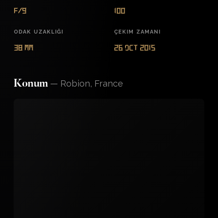
f/9
100
ODAK UZAKLIĞI
ÇEKIM ZAMANI
38 mm
26 Oct 2015
—
Robion, France
Konum