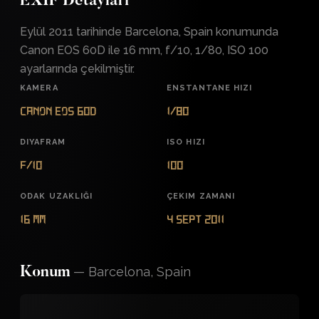
EXIF Detayları
Eylül 2011 tarihinde Barcelona, Spain konumunda
Canon EOS 60D ile 16 mm, f/10, 1/80, ISO 100
ayarlarında çekilmiştir.
KAMERA
ENSTANTANE HIZI
Canon EOS 60D
1/80
DIYAFRAM
ISO HIZI
f/10
100
ODAK UZAKLIĞI
ÇEKIM ZAMANI
16 mm
4 Sept 2011
—
Barcelona, Spain
Konum