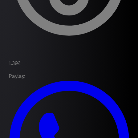
1,392
Paylaş
: