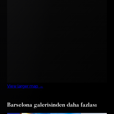
View larger map →
Barselona galerisinden daha fazlası
elona