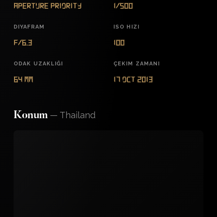
Aperture Priority
1/500
DIYAFRAM
ISO HIZI
f/6.3
100
ODAK UZAKLIĞI
ÇEKIM ZAMANI
64 mm
17 Oct 2013
—
Thailand
Konum