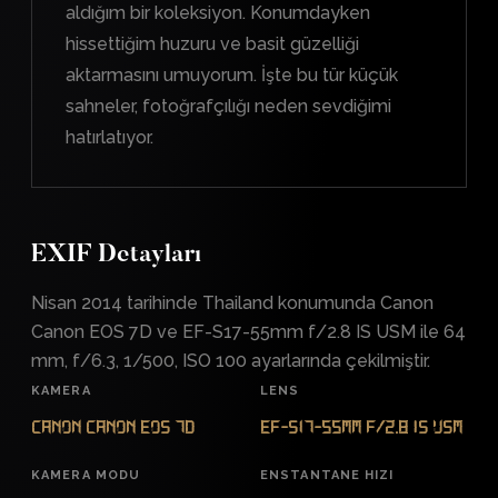
aldığım bir koleksiyon. Konumdayken
hissettiğim huzuru ve basit güzelliği
aktarmasını umuyorum. İşte bu tür küçük
sahneler, fotoğrafçılığı neden sevdiğimi
hatırlatıyor.
EXIF Detayları
Nisan 2014 tarihinde Thailand konumunda Canon
Canon EOS 7D ve EF-S17-55mm f/2.8 IS USM ile 64
mm, f/6.3, 1/500, ISO 100 ayarlarında çekilmiştir.
KAMERA
LENS
Canon Canon EOS 7D
EF-S17-55mm f/2.8 IS USM
KAMERA MODU
ENSTANTANE HIZI