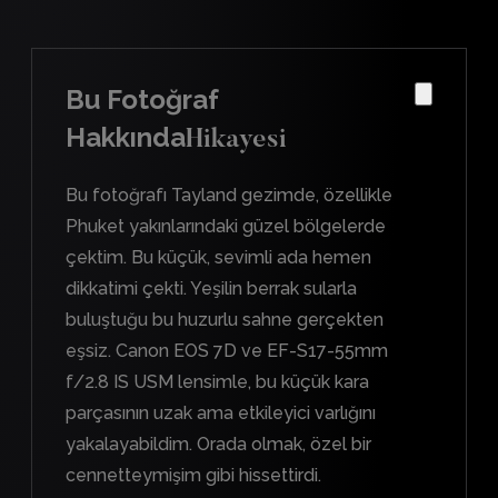
Bu Fotoğraf
Hakkında
Hikayesi
Bu fotoğrafı Tayland gezimde, özellikle
Phuket yakınlarındaki güzel bölgelerde
çektim. Bu küçük, sevimli ada hemen
dikkatimi çekti. Yeşilin berrak sularla
buluştuğu bu huzurlu sahne gerçekten
eşsiz. Canon EOS 7D ve EF-S17-55mm
f/2.8 IS USM lensimle, bu küçük kara
parçasının uzak ama etkileyici varlığını
yakalayabildim. Orada olmak, özel bir
cennetteymişim gibi hissettirdi.