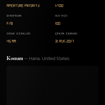
Aperture Priority
1/100
DIYAFRAM
ISO HIZI
f/8
100
ODAK UZAKLIĞI
ÇEKIM ZAMANI
45 mm
31 Aug 2017
—
Hana, United States
Konum