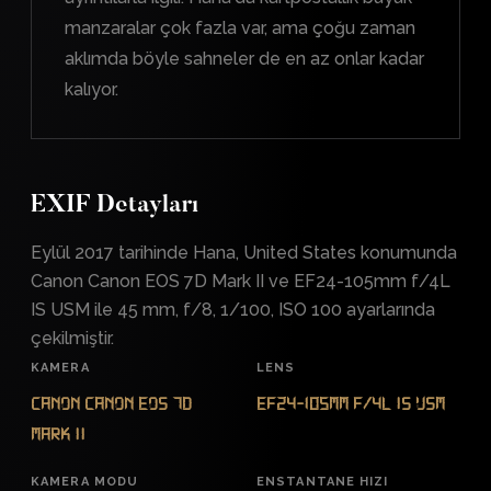
manzaralar çok fazla var, ama çoğu zaman
aklımda böyle sahneler de en az onlar kadar
kalıyor.
EXIF Detayları
Eylül 2017 tarihinde Hana, United States konumunda
Canon Canon EOS 7D Mark II ve EF24-105mm f/4L
IS USM ile 45 mm, f/8, 1/100, ISO 100 ayarlarında
çekilmiştir.
KAMERA
LENS
Canon Canon EOS 7D
EF24-105mm f/4L IS USM
Mark II
KAMERA MODU
ENSTANTANE HIZI