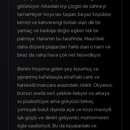
görünüyor. Arkadaki kıyı çizgisi de sahneyi
tamamlıyor: koyu lav taşları, beyaz köpükler,
kırmızı ve kahverengi tonları olan dik bir
yamaç ve kadraja doğru eğilen tek bir
palmiye. Hana'nın bu tarafında, Maui'deki
daha düzenli plajlardan farklı olan o ham ve
biraz da vahşi hava çok net hissediliyor.
Benim hoşuma giden şey, kurumuş ve
yıpranmış kafatasıyla etraftaki canlı ve
hareketli manzara arasındaki zıtlıktı. Okyanus,
burnun orada sert şekilde kırılıyor ve arkaya
su püskürtüyor, ama gökyüzü birkaç
yumuşak bulut dışında açık ve koyu maviydi.
Işık güçlü ve direkt geliyordu; muhtemelen
öğle saatleriydi. Bu da kayalardaki ve