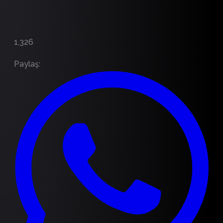
1,326
Paylaş
: