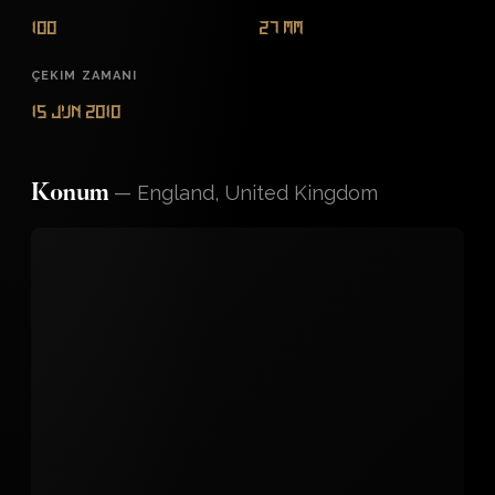
100
27 mm
ÇEKIM ZAMANI
15 Jun 2010
—
England, United Kingdom
Konum