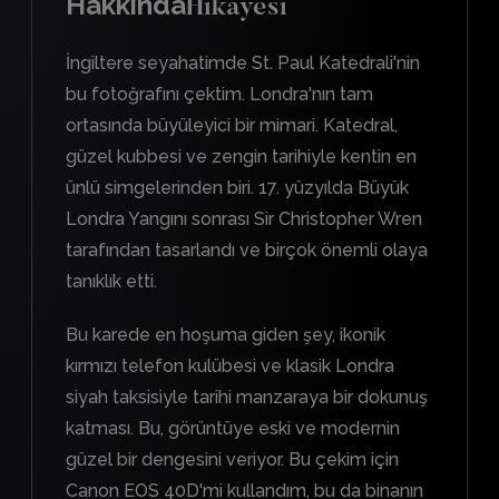
Hakkında
Hikayesi
İngiltere seyahatimde St. Paul Katedrali'nin
bu fotoğrafını çektim. Londra'nın tam
ortasında büyüleyici bir mimari. Katedral,
güzel kubbesi ve zengin tarihiyle kentin en
ünlü simgelerinden biri. 17. yüzyılda Büyük
Londra Yangını sonrası Sir Christopher Wren
tarafından tasarlandı ve birçok önemli olaya
tanıklık etti.
Bu karede en hoşuma giden şey, ikonik
kırmızı telefon kulübesi ve klasik Londra
siyah taksisiyle tarihi manzaraya bir dokunuş
katması. Bu, görüntüye eski ve modernin
güzel bir dengesini veriyor. Bu çekim için
Canon EOS 40D'mi kullandım, bu da binanın