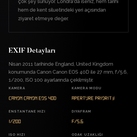
çok şey sunuyor. Londra'da iseniz, hem tarihi
hem de kent siluetindeki yeri açısından
ziyaret etmeye değer.
EXIF Detayları
Nisan 2011 tarihinde England, United Kingdom
konumunda Canon Canon EOS 40D ile 27 mm, f/5.6,
1/200, ISO 100 ayarlarında çekilmiştir.
KAMERA
KAMERA MODU
Canon Canon EOS 40D
Aperture Priority
ENSTANTANE HIZI
DIYAFRAM
1/200
f/5.6
ISO HIZI
ODAK UZAKLIĞI