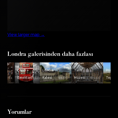
View larger map →
Londra galerisinden daha fazlası
Ulusal
Londra
Londra
Tarih
Primros
1,804
Emektarı
1,713
Kalesi
1,602
Müzesi
1,537
Tepesi
Yorumlar