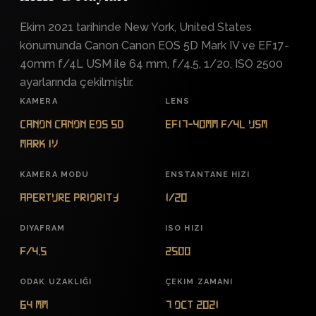
Ekim 2021 tarihinde New York, United States
konumunda Canon Canon EOS 5D Mark IV ve EF17-
40mm f/4L USM ile 64 mm, f/4.5, 1/20, ISO 2500
ayarlarında çekilmiştir.
KAMERA
LENS
Canon Canon EOS 5D
EF17-40mm f/4L USM
Mark IV
KAMERA MODU
ENSTANTANE HIZI
Aperture Priority
1/20
DIYAFRAM
ISO HIZI
f/4.5
2500
ODAK UZAKLIĞI
ÇEKIM ZAMANI
64 mm
7 Oct 2021