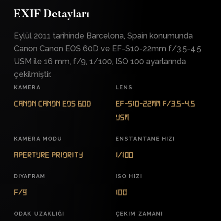
EXIF Detayları
Eylül 2011 tarihinde Barcelona, Spain konumunda
Canon Canon EOS 60D ve EF-S10-22mm f/3.5-4.5
USM ile 16 mm, f/9, 1/100, ISO 100 ayarlarında
çekilmiştir.
KAMERA
LENS
Canon Canon EOS 60D
EF-S10-22mm f/3.5-4.5
USM
KAMERA MODU
ENSTANTANE HIZI
Aperture Priority
1/100
DIYAFRAM
ISO HIZI
f/9
100
ODAK UZAKLIĞI
ÇEKIM ZAMANI