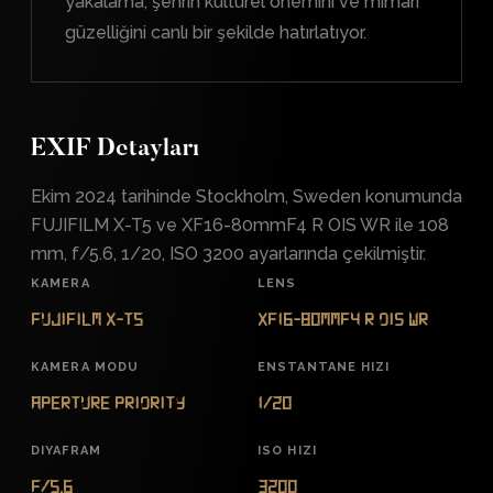
yakalama, şehrin kültürel önemini ve mimari
güzelliğini canlı bir şekilde hatırlatıyor.
EXIF Detayları
Ekim 2024 tarihinde Stockholm, Sweden konumunda
FUJIFILM X-T5 ve XF16-80mmF4 R OIS WR ile 108
mm, f/5.6, 1/20, ISO 3200 ayarlarında çekilmiştir.
KAMERA
LENS
FUJIFILM X-T5
XF16-80mmF4 R OIS WR
KAMERA MODU
ENSTANTANE HIZI
Aperture Priority
1/20
DIYAFRAM
ISO HIZI
f/5.6
3200