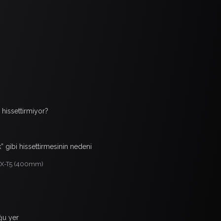
i hissettirmiyor?
k” gibi hissettirmesinin nedeni
ji X-T5 (400mm)
uğu yer