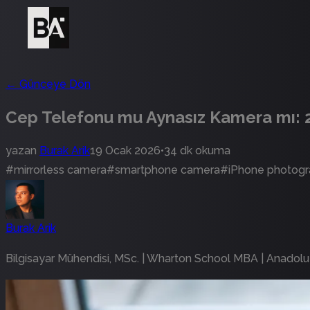
←
Günceye Dön
Cep Telefonu mu Aynasız Kamera mı: 2
yazan
Burak Arik
19 Ocak 2026
•
34 dk okuma
#
mirrorless camera
#
smartphone camera
#
iPhone photog
Burak Arik
Bilgisayar Mühendisi, MSc. | Wharton School MBA | Anadolu 