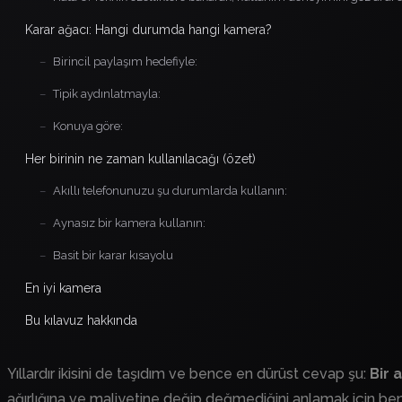
Karar ağacı: Hangi durumda hangi kamera?
–
Birincil paylaşım hedefiyle:
–
Tipik aydınlatmayla:
–
Konuya göre:
Her birinin ne zaman kullanılacağı (özet)
–
Akıllı telefonunuzu şu durumlarda kullanın:
–
Aynasız bir kamera kullanın:
–
Basit bir karar kısayolu
En iyi kamera
Bu kılavuz hakkında
Yıllardır ikisini de taşıdım ve bence en dürüst cevap şu:
Bir 
ağırlığına ve maliyetine değip değmediğini anlamak için ben