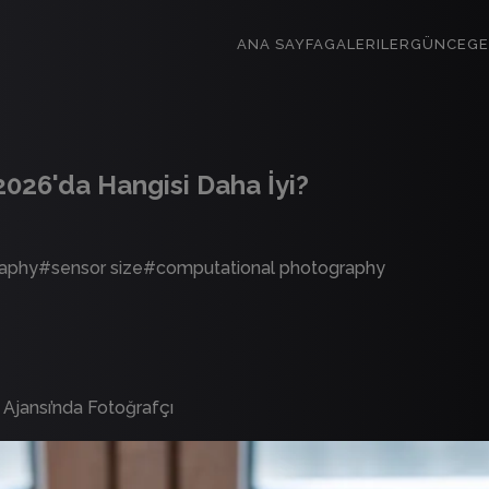
ANA SAYFA
GALERILER
GÜNCE
GE
026'da Hangisi Daha İyi?
raphy
#
sensor size
#
computational photography
Ajansı’nda Fotoğrafçı