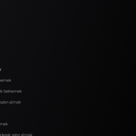
r
ememek
lik beklemek
e satın almak
elmek
ederek satın almak