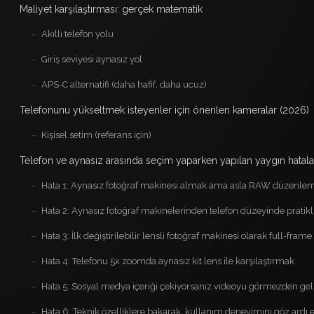
Maliyet karşılaştırması: gerçek matematik
–
Akıllı telefon yolu
–
Giriş seviyesi aynasız yol
–
APS-C alternatifi (daha hafif, daha ucuz)
Telefonunu yükseltmek isteyenler için önerilen kameralar (2026)
–
Kişisel setim (referans için)
Telefon ve aynasız arasında seçim yaparken yapılan yaygın hatala
–
Hata 1: Aynasız fotoğraf makinesi almak ama asla RAW düzenl
–
Hata 2: Aynasız fotoğraf makinelerinden telefon düzeyinde pratik
–
Hata 3: İlk değiştirilebilir lensli fotoğraf makinesi olarak full-fram
–
Hata 4: Telefonu 5x zoomda aynasız kit lens ile karşılaştırmak
–
Hata 5: Sosyal medya içeriği çekiyorsanız videoyu görmezden g
–
Hata 6: Teknik özelliklere bakarak, kullanım deneyimini göz ardı 