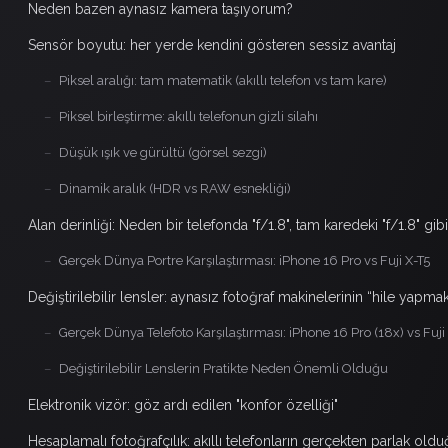
Neden bazen aynasız kamera taşıyorum?
Sensör boyutu: her yerde kendini gösteren sessiz avantaj
–
Piksel aralığı: tam matematik (akıllı telefon vs tam kare)
–
Piksel birleştirme: akıllı telefonun gizli silahı
–
Düşük ışık ve gürültü (görsel sezgi)
–
Dinamik aralık (HDR vs RAW esnekliği)
Alan derinliği: Neden bir telefonda "f/1.8", tam karedeki "f/1.8" gib
–
Gerçek Dünya Portre Karşılaştırması: iPhone 16 Pro vs Fuji X-T5
Değiştirilebilir lensler: aynasız fotoğraf makinelerinin “hile yapma
–
Gerçek Dünya Telefoto Karşılaştırması: iPhone 16 Pro (18x) vs Fu
–
Değiştirilebilir Lenslerin Pratikte Neden Önemli Olduğu
Elektronik vizör: göz ardı edilen "konfor özelliği"
Hesaplamalı fotoğrafçılık: akıllı telefonların gerçekten parlak old