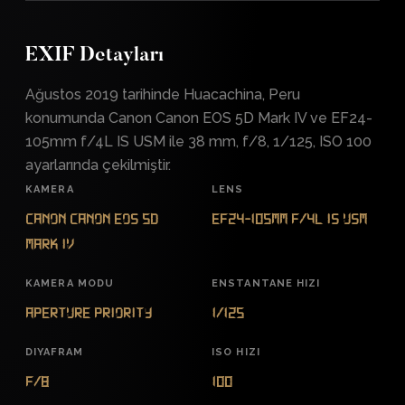
EXIF Detayları
Ağustos 2019 tarihinde Huacachina, Peru
konumunda Canon Canon EOS 5D Mark IV ve EF24-
105mm f/4L IS USM ile 38 mm, f/8, 1/125, ISO 100
ayarlarında çekilmiştir.
KAMERA
LENS
Canon Canon EOS 5D
EF24-105mm f/4L IS USM
Mark IV
KAMERA MODU
ENSTANTANE HIZI
Aperture Priority
1/125
DIYAFRAM
ISO HIZI
f/8
100