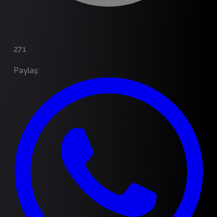
271
Paylaş
: