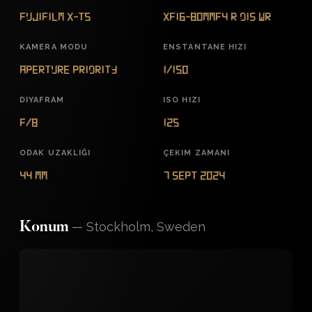
FUJIFILM X-T5
XF16-80mmF4 R OIS WR
KAMERA MODU
ENSTANTANE HIZI
Aperture Priority
1/150
DIYAFRAM
ISO HIZI
f/8
125
ODAK UZAKLIĞI
ÇEKIM ZAMANI
44 mm
7 Sept 2024
—
Stockholm, Sweden
Konum