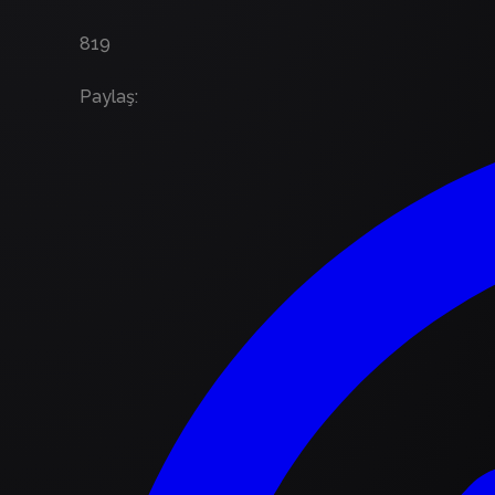
819
Paylaş
: