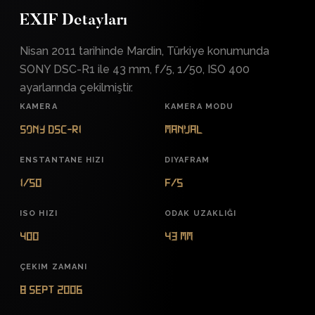
EXIF Detayları
Nisan 2011 tarihinde Mardin, Türkiye konumunda
SONY DSC-R1 ile 43 mm, f/5, 1/50, ISO 400
ayarlarında çekilmiştir.
KAMERA
KAMERA MODU
SONY DSC-R1
Manual
ENSTANTANE HIZI
DIYAFRAM
1/50
f/5
ISO HIZI
ODAK UZAKLIĞI
400
43 mm
ÇEKIM ZAMANI
8 Sept 2006