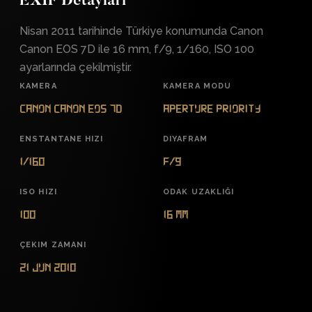
EXIF Detayları
Nisan 2011 tarihinde Türkiye konumunda Canon
Canon EOS 7D ile 16 mm, f/9, 1/160, ISO 100
ayarlarında çekilmiştir.
KAMERA
KAMERA MODU
Canon Canon EOS 7D
Aperture Priority
ENSTANTANE HIZI
DIYAFRAM
1/160
f/9
ISO HIZI
ODAK UZAKLIĞI
100
16 mm
ÇEKIM ZAMANI
21 Jun 2010