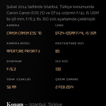
Şubat 2014 tarihinde Istanbul, Türkiye konumunda
Canon Canon EOS 7D ve EF24-105mm f/4L IS USM
ile 56 mm, f/6.3, 8s, ISO 100 ayarlarında çekilmiştir.
KAMERA
LENS
Canon Canon EOS 7D
EF24-105mm f/4L IS USM
KAMERA MODU
ENSTANTANE HIZI
Aperture Priority
8s
DIYAFRAM
ISO HIZI
f/6.3
100
ODAK UZAKLIĞI
ÇEKIM ZAMANI
56 mm
2 Feb 2014
—
Istanbul, Türkiye
Konum