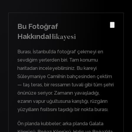
Bu Fotoğraf
Hakkında
Hikayesi
Burası, İstanbul’da fotoğraf çekmeyi en
sevdiğim yerlerden biri. Tam konumu
haritadan inceleyebilirsiniz. Bu kareyi
Süleymaniye Camii’nin bahçesinden çektim
— taş teras, bir ressamın tuvali gibi tüm şehri
önünüze seriyor. Zamanın yavaşladığı,
ezanın vapur uğultusuna karıştığı, rüzgârın
yüzyılların fısıltısını taşıdığı bir nokta burası.
Ön planda kubbeler; arka planda Galata
Köprüsü, Boğaz Köprüsü, Haliç ve Boğaz’da